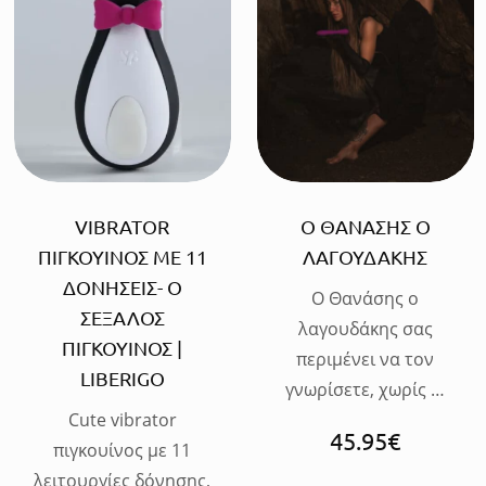
ΠΡΟΣΘΗΚΗ
ΠΡΟΣΘΗΚΗ
VIBRATOR
Ο ΘΑΝΑΣΗΣ Ο
ΠΙΓΚΟΥΙΝΟΣ ΜΕ 11
ΛΑΓΟΥΔΑΚΗΣ
ΔΟΝΗΣΕΙΣ- Ο
Ο Θανάσης ο
ΣΕΞΑΛΟΣ
λαγουδάκης σας
ΠΙΓΚΟΥΙΝΟΣ |
περιμένει να τον
LIBERIGO
γνωρίσετε, χωρίς …
Cute vibrator
45.95
€
πιγκουίνος με 11
λειτουργίες δόνησης,