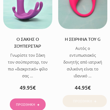
Ο ΣΑΚΗΣ Ο
Η ΣΕΙΡΗΝΑ ΤΟΥ G
ΣΟΥΠΕΡΣΤΑΡ
Αυτός ο
Γνωρίστε τον Σάκη
εντυπωσιακός
τον σούπερσταρ, τον
δονητής από ιατρική
πιο «διακριτικό» φίλο
σιλικόνη είναι το
σας …
ιδανικό …
49.95
€
44.95
€
ΠΡΟΣΘΗΚΗ
ΠΡΟΣΘΗΚΗ