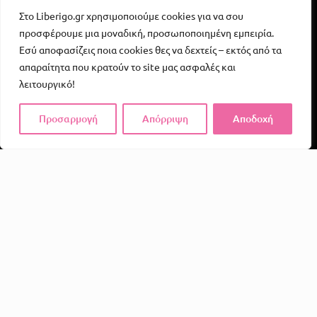
Στο Liberigo.gr χρησιμοποιούμε cookies για να σου
προσφέρουμε μια μοναδική, προσωποποιημένη εμπειρία.
Εσύ αποφασίζεις ποια cookies θες να δεχτείς – εκτός από τα
απαραίτητα που κρατούν το site μας ασφαλές και
λειτουργικό!
Προσαρμογή
Απόρριψη
Αποδοχή
Το Liberigo δεν είναι απλώς ένα e-shop. Είναι μια
υπενθύμιση ότι η απόλαυση, η φαντασία και η σύνδεση
αξίζουν χώρο στην καθημερινότητά μας.
Σε ένα κόσμο γεμάτο υποχρεώσεις και άγχος, εμείς
πιστεύουμε ότι όλοι αξίζουν στιγμές που τους κάνουν να