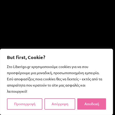
κ
τ
ι
κ
έ
ς
Σ
φ
ή
But first, Cookie?
ν
Στο Liberigo.gr χρησιμοποιούμε cookies για να σου
ε
προσφέρουμε μια μοναδική, προσωποποιημένη εμπειρία.
ς
Εσύ αποφασίζεις ποια cookies θες να δεχτείς – εκτός από τα
:
απαραίτητα που κρατούν το site μας ασφαλές και
Ο
λειτουργικό!
δ
Προσαρμογή
Απόρριψη
Αποδοχή
η
γ