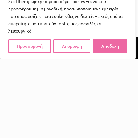
Στο Liberigo.gr χρησιμοποιούμε cookies για να σου
προσφέρουμε μια μοναδική, προσωποποιημένη εμπειρία.
Εσύ αποφασίζεις ποια cookies θες να δεχτείς – εκτός από τα
απαραίτητα που κρατούν το site μας ασφαλές και
λειτουργικό!
Προσαρμογή
Απόρριψη
Αποδοχή
Το Liberigo δεν είναι απλώς ένα e-shop. Είναι μια
υπενθύμιση ότι η απόλαυση, η φαντασία και η σύνδεση
αξίζουν χώρο στην καθημερινότητά μας.
Σε ένα κόσμο γεμάτο υποχρεώσεις και άγχος, εμείς
πιστεύουμε ότι όλοι αξίζουν στιγμές που τους κάνουν να