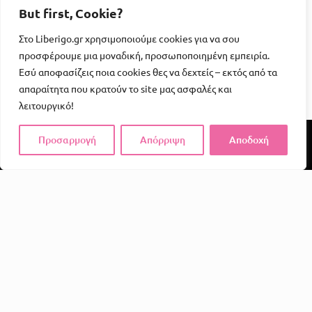
But first, Cookie?
Στο Liberigo.gr χρησιμοποιούμε cookies για να σου
προσφέρουμε μια μοναδική, προσωποποιημένη εμπειρία.
Εσύ αποφασίζεις ποια cookies θες να δεχτείς – εκτός από τα
απαραίτητα που κρατούν το site μας ασφαλές και
λειτουργικό!
Προσαρμογή
Απόρριψη
Αποδοχή
Το Liberigo δεν είναι απλώς ένα e-shop. Είναι μια
υπενθύμιση ότι η απόλαυση, η φαντασία και η σύνδεση
αξίζουν χώρο στην καθημερινότητά μας.