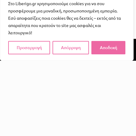
Στο Liberigo.gr χρησιμοποιούμε cookies για να σου
προσφέρουμε μια μοναδική, προσωποποιημένη εμπειρία.
Εσύ αποφασίζεις ποια cookies θες να δεχτείς – εκτός από τα
απαραίτητα που κρατούν το site μας ασφαλές και
λειτουργικό!
Προσαρμογή
Απόρριψη
Αποδοχή
Το Liberigo δεν είναι απλώς ένα e-shop. Είναι μια
υπενθύμιση ότι η απόλαυση, η φαντασία και η σύνδεση
αξίζουν χώρο στην καθημερινότητά μας.
Σε ένα κόσμο γεμάτο υποχρεώσεις και άγχος, εμείς
πιστεύουμε ότι όλοι αξίζουν στιγμές που τους κάνουν να