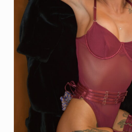
Πρ
Υγε
Ερ