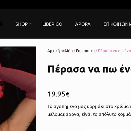
Η
SHOP
LIBERIGO
ΑΡΘΡΑ
ΕΠΙΚΟΙΝΩΝΙ
Αρχική σελίδα
/
Εσώρουχα
/ Πέρασα να πω ένα
ώρουχα
do
Πέρασα να πω έν
νητές
Ρεαλιστικοί δονητές
σιμο & BDSM
Rabbit Δονητες
Χειροπέδες
19.95
€
ap-on
G-Spot Δονητες
Μάσκες
Το αγαπημένο μας κορμάκι στο χρώμα π
ρικά Sex Toys
Bullet Δονητες
Φίμωτρα
Κλουβιά πεόυς
μελομακάρονα, είναι το απόλυτο κομμάτι 
λίες Πέους
Δονητές Wand
Μαστίγια & Paddle
Δαχτυλίδια Πέους