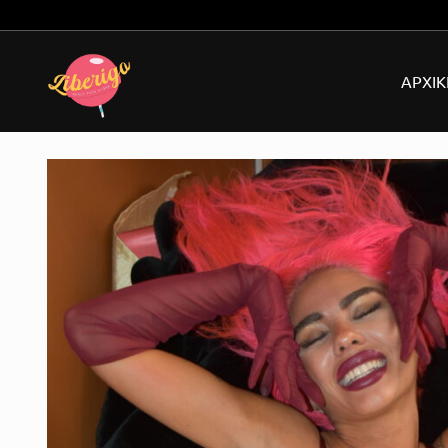
Δωρεάν μεταφορικά για παραγγελίες άνω των 49€!
ΑΡΧΙΚ
Εσ
Dil
Δο
Δέ
Str
Ανδ
Αντ