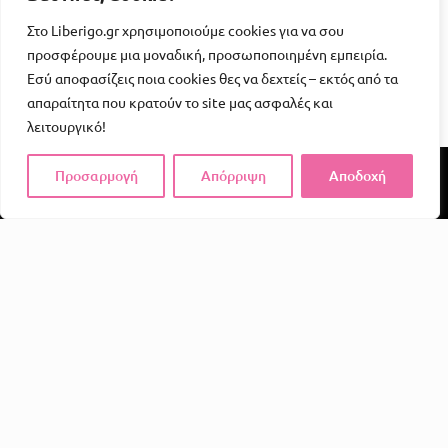
Στο Liberigo.gr χρησιμοποιούμε cookies για να σου
προσφέρουμε μια μοναδική, προσωποποιημένη εμπειρία.
Εσύ αποφασίζεις ποια cookies θες να δεχτείς – εκτός από τα
απαραίτητα που κρατούν το site μας ασφαλές και
λειτουργικό!
Προσαρμογή
Απόρριψη
Αποδοχή
Το Liberigo δεν είναι απλώς ένα e-shop. Είναι μια
υπενθύμιση ότι η απόλαυση, η φαντασία και η σύνδεση
αξίζουν χώρο στην καθημερινότητά μας.
Σε ένα κόσμο γεμάτο υποχρεώσεις και άγχος, εμείς