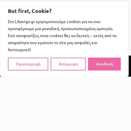
But first, Cookie?
Στο Liberigo.gr χρησιμοποιούμε cookies για να σου
προσφέρουμε μια μοναδική, προσωποποιημένη εμπειρία.
Εσύ αποφασίζεις ποια cookies θες να δεχτείς – εκτός από τα
απαραίτητα που κρατούν το site μας ασφαλές και
λειτουργικό!
Προσαρμογή
Απόρριψη
Αποδοχή
Το Liberigo δεν είναι απλώς ένα e-shop. Είναι μια
υπενθύμιση ότι η απόλαυση, η φαντασία και η σύνδεση
αξίζουν χώρο στην καθημερινότητά μας.