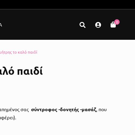
0
Α
μήτρης το καλό παιδί
λό παιδί
αγαπημένος σας
σύντροφος -δονητής -μασάζ
, που
μφέρει).
Με Δόνηση