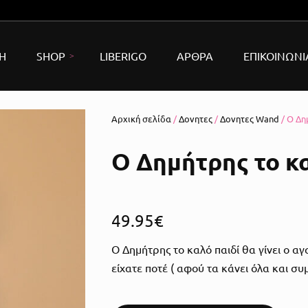
Η
SHOP
LIBERIGO
ΑΡΘΡΑ
ΕΠΙΚΟΙΝΩΝΙ
Αρχική σελίδα
/
Δονητες
/
Δονητες Wand
/ Ο Δη
ώρουχα
do
Ο Δημήτρης το κα
νητές
Ρεαλιστικοί δονητές
σιμο & BDSM
Rabbit Δονητες
Χειροπέδες
49.95
€
ap-on
G-Spot Δονητες
Μάσκες
Ο Δημήτρης το καλό παιδί θα γίνει ο 
ρικά Sex Toys
Bullet Δονητες
Φίμωτρα
Κλουβιά πεόυς
είχατε ποτέ ( αφού τα κάνει όλα και συ
λίες Πέους
Δονητές Wand
Μαστίγια & Paddle
Δαχτυλίδια Πέους