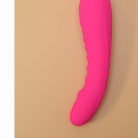
Πρ
Υγε
Ερ