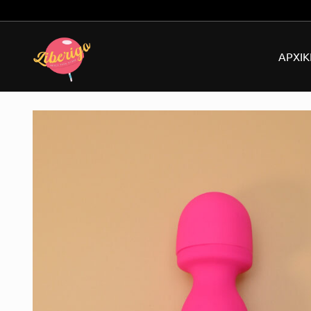
Δωρεάν μεταφορικά για παραγγελίες άνω των 49€!
ΑΡΧΙΚ
Εσ
Dil
Δο
Δέ
Str
Ανδ
Αντ