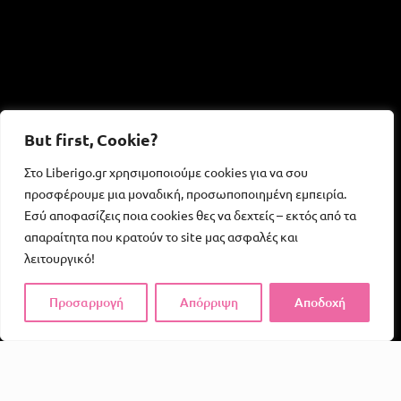
But first, Cookie?
Στο Liberigo.gr χρησιμοποιούμε cookies για να σου
προσφέρουμε μια μοναδική, προσωποποιημένη εμπειρία.
Εσύ αποφασίζεις ποια cookies θες να δεχτείς – εκτός από τα
απαραίτητα που κρατούν το site μας ασφαλές και
λειτουργικό!
Προσαρμογή
Απόρριψη
Αποδοχή