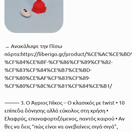
→ Ανακάλυψε την Πίσω
πόρτα:
https://liberigo.gr/product/%CE%AC%C
%CF%84%CE%BF-%CF%86%CF%89%CF%82-
%CF%83%CF%84%CE%B7%CE%BD-
%CF%80%CE%AF%CF%83%CF%89-
%CF%80%CF%8C%CF%81%CF%84%CE%B1/
⸻ 3. Ο Άγριος Νίκος – Ο κλασικός με twist • 10
επίπεδα δόνησης αλλά εύκολος στη χρήση •
Ελαφρύς, επαναφορτιζόμενος, παντός καιρού • Αν
θες να δεις “πώς είναι να ανεβαίνεις σιγά-σιγά”,