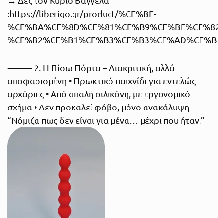
→ Δες τον Κύριο Βαγγέλα
:
https://liberigo.gr/product/%CE%BF-
%CE%BA%CF%8D%CF%81%CE%B9%CE%BF%CF%82
%CE%B2%CE%B1%CE%B3%CE%B3%CE%AD%CE%B
⸻ 2. Η Πίσω Πόρτα – Διακριτική, αλλά
αποφασισμένη • Πρωκτικό παιχνίδι για εντελώς
αρχάριες • Από απαλή σιλικόνη, με εργονομικό
σχήμα • Δεν προκαλεί φόβο, μόνο ανακάλυψη
“Νόμιζα πως δεν είναι για μένα… μέχρι που ήταν.”