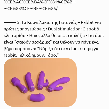
%CE%AC%CE%BA%CF%81%CE%B1-
%CF%83%CE%BF%CF%85/
⸻ 5. Τα Κουνελάκια της Γειτονιάς – Rabbit για
πρώτες απογειώσεις • Dual stimulation: G-spot &
κλειτορίδα • Ήπιο, αλλά θα σε… εκπλήξει • Για όσες
είναι “σχεδόν αρχάριες” και θέλουν να πάνε ένα
βήμα παραπάνω “Νόμιζα ότι δεν είμαι έτοιμη για
rabbit. Τελικά ήμουν. Τόσο.”