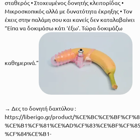
σταθερός • Στοχευμένος δονητής κλειτορίδας •
Μικροσκοπικός αλλά με δυνατότητα έκρηξης • Τον
έχεις στην παλάμη σου και κανείς δεν καταλαβαίνει
“Είπα να δοκιμάσω κάτι ‘έξω’. Τώρα δοκιμάζω
καθημερινά.”
→ Δες το δονητή δαχτύλου :
https://liberigo.gr/product/%CE%BC%CE%BF%CF%8
%CE%B1%CF%81%CE%AD%CF%83%CE%BF%CF%85
%CF%84%CE%B1-