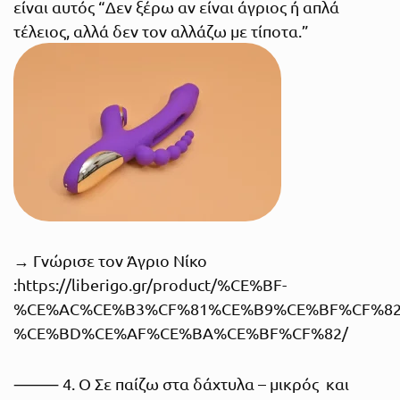
είναι αυτός “Δεν ξέρω αν είναι άγριος ή απλά
τέλειος, αλλά δεν τον αλλάζω με τίποτα.”
→ Γνώρισε τον Άγριο Νίκο
:
https://liberigo.gr/product/%CE%BF-
%CE%AC%CE%B3%CF%81%CE%B9%CE%BF%CF%82
%CE%BD%CE%AF%CE%BA%CE%BF%CF%82/
⸻ 4. Ο Σε παίζω στα δάχτυλα – μικρός και