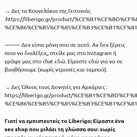
→ Δες τα Κουνελάκια της Γειτονιάς
:
https://liberigo.gr/product/%CE%B1%CE%B
%CE%B6%CE%B5%CF%85%CE%B3%CE%B1%CF%81
⸻ Δεν είσαι μόνη σου σε αυτό. Αν δεν ξέρεις
ποιο να διαλέξεις, στείλε μας στο Instagram ή
γράψε μας στο chat εδώ. Είμαστε εδώ για να σε
βοηθήσουμε (χωρίς ντροπές και ταμπού).
→ Δες Όλους τους Δονητές για Αρχάριες :
https://liberigo.gr/product/%CE%B1%CE%BD
%CE%B6%CE%B5%CF%85%CE%B3%CE%B1%CF%81
Γιατί να εμπιστευτείς το Liberigo; Είμαστε ένα
sex shop που μιλάει τη γλώσσα σου: χωρίς